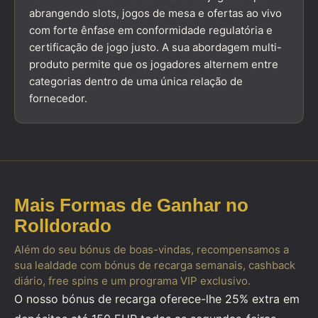
abrangendo slots, jogos de mesa e ofertas ao vivo
com forte ênfase em conformidade regulatória e
certificação de jogo justo. A sua abordagem multi-
produto permite que os jogadores alternem entre
categorias dentro de uma única relação de
fornecedor.
Mais Formas de Ganhar no
Rolldorado
Além do seu bónus de boas-vindas, recompensamos a
sua lealdade com bónus de recarga semanais, cashback
diário, free spins e um programa VIP exclusivo.
O nosso bónus de recarga oferece-lhe 25% extra em