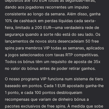
depósitos até 150 EUR todas as segundas-feiras,
dando aos jogadores recorrentes um impulso
consistente ao longo da semana. Além disso, ganha
10% de cashback em perdas líquidas cada sexta-
feira, limitado a 200 EUR—uma verdadeira rede de
segurança quando a sorte não está do seu lado. Os
lançamentos de novos slots desencadeiam 50 free
spins para membros VIP todas as semanas, aplicados
a jogos selecionados com taxas RTP competitivas.
Todos os bónus têm um requisito de aposta de 35x
no valor do bónus antes de poder retirar ganhos.
O nosso programa VIP funciona num sistema de tiers
baseado em pontos. Cada 1 EUR apostado ganha-lhe
1 ponto, e cada 100 pontos desbloqueiam
recompensas que variam de dinheiro bónus a
pacotes exclusivos de free spins. À medida que sobe