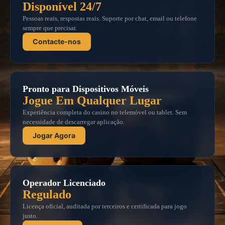
Disponível 24/7
Pessoas reais, respostas reais. Suporte por chat, email ou telefone
sempre que precisar.
Contacte-nos
Pronto para Dispositivos Móveis
Jogue Em Qualquer Lugar
Experiência completa do casino no telemóvel ou tablet. Sem
necessidade de descarregar aplicação.
Jogar Agora
Operador Licenciado
Regulado
Licença oficial, auditada por terceiros e certificada para jogo
justo.