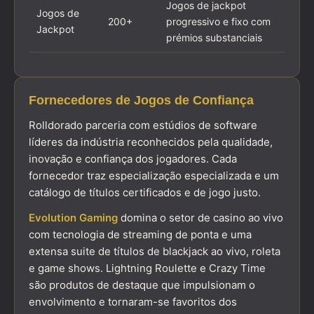
Jogos de jackpot
Jogos de
200+
progressivo e fixo com
Jackpot
prémios substanciais
Fornecedores de Jogos de Confiança
Rolldorado parceria com estúdios de software
líderes da indústria reconhecidos pela qualidade,
inovação e confiança dos jogadores. Cada
fornecedor traz especialização especializada e um
catálogo de títulos certificados e de jogo justo.
Evolution Gaming
domina o setor de casino ao vivo
com tecnologia de streaming de ponta e uma
extensa suite de títulos de blackjack ao vivo, roleta
e game shows. Lightning Roulette e Crazy Time
são produtos de destaque que impulsionam o
envolvimento e tornaram-se favoritos dos