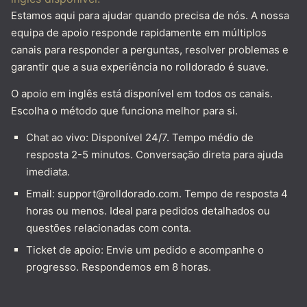
Estamos aqui para ajudar quando precisa de nós. A nossa
equipa de apoio responde rapidamente em múltiplos
canais para responder a perguntas, resolver problemas e
garantir que a sua experiência no rolldorado é suave.
O apoio em inglês está disponível em todos os canais.
Escolha o método que funciona melhor para si.
Chat ao vivo: Disponível 24/7. Tempo médio de
resposta 2-5 minutos. Conversação direta para ajuda
imediata.
Email:
support@rolldorado.com
. Tempo de resposta 4
horas ou menos. Ideal para pedidos detalhados ou
questões relacionadas com conta.
Ticket de apoio: Envie um pedido e acompanhe o
progresso. Respondemos em 8 horas.