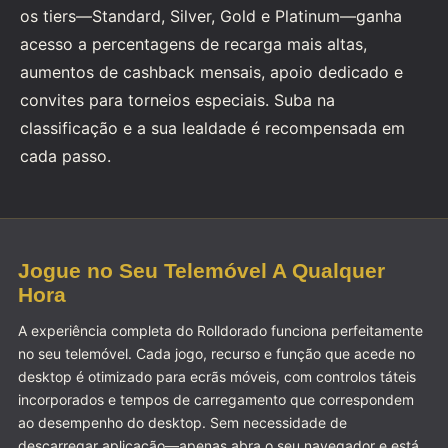
os tiers—Standard, Silver, Gold e Platinum—ganha
acesso a percentagens de recarga mais altas,
aumentos de cashback mensais, apoio dedicado e
convites para torneios especiais. Suba na
classificação e a sua lealdade é recompensada em
cada passo.
Jogue no Seu Telemóvel A Qualquer
Hora
A experiência completa do Rolldorado funciona perfeitamente
no seu telemóvel. Cada jogo, recurso e função que acede no
desktop é otimizado para ecrãs móveis, com controlos táteis
incorporados e tempos de carregamento que correspondem
ao desempenho do desktop. Sem necessidade de
descarregar aplicação—apenas abra o seu navegador e está