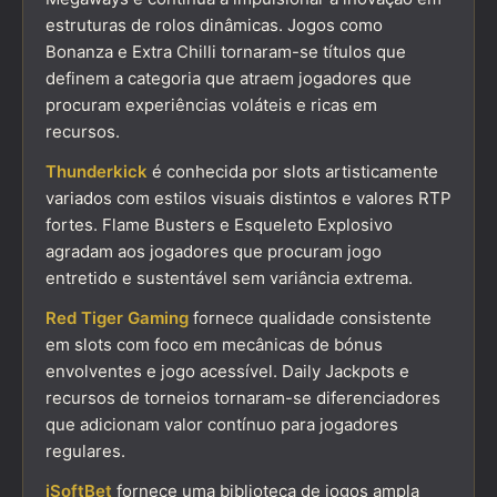
estruturas de rolos dinâmicas. Jogos como
Bonanza e Extra Chilli tornaram-se títulos que
definem a categoria que atraem jogadores que
procuram experiências voláteis e ricas em
recursos.
Thunderkick
é conhecida por slots artisticamente
variados com estilos visuais distintos e valores RTP
fortes. Flame Busters e Esqueleto Explosivo
agradam aos jogadores que procuram jogo
entretido e sustentável sem variância extrema.
Red Tiger Gaming
fornece qualidade consistente
em slots com foco em mecânicas de bónus
envolventes e jogo acessível. Daily Jackpots e
recursos de torneios tornaram-se diferenciadores
que adicionam valor contínuo para jogadores
regulares.
iSoftBet
fornece uma biblioteca de jogos ampla