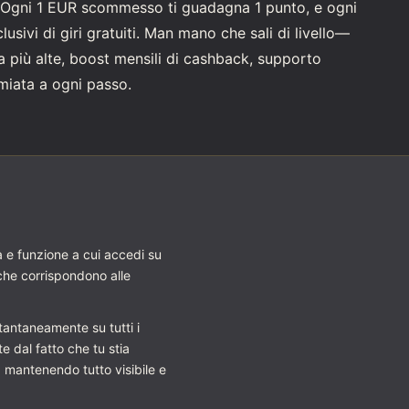
i. Ogni 1 EUR scommesso ti guadagna 1 punto, e ogni
ivi di giri gratuiti. Man mano che sali di livello—
a più alte, boost mensili di cashback, supporto
emiata a ogni passo.
à e funzione a cui accedi su
 che corrispondono alle
tantaneamente su tutti i
e dal fatto che tu stia
 mantenendo tutto visibile e