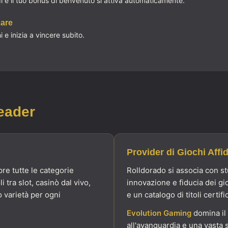
i e il tuo bonus di benvenuto si attiva automaticamente.
care
i e inizia a vincere subito.
Leader
Provider di Giochi Affid
re tutte le categorie
Rolldorado si associa con st
i tra slot, casinò dal vivo,
innovazione e fiducia dei g
 varietà per ogni
e un catalogo di titoli certif
Evolution Gaming
domina il 
all'avanguardia e una vasta s