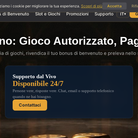
zziamo i cookie per migliorare la tua esperienza.
Scopri di più
rolldorado casino
Accetta
Rifi
 di Benvenuto
Slot e Giochi
Promozioni
Supporto
IT
G
▾
no: Gioco Autorizzato, Pag
ia di giochi, rivendica il tuo bonus di benvenuto e preleva nello
Supporto dal Vivo
Disponibile 24/7
Persone vere, risposte vere. Chat, email o supporto telefonico
quando ne hai bisogno.
Contattaci