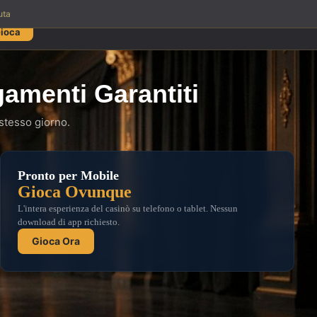
uta
ioca
amenti Garantiti
 stesso giorno.
Pronto per Mobile
Gioca Ovunque
L'intera esperienza del casinò su telefono o tablet. Nessun
download di app richiesto.
Gioca Ora