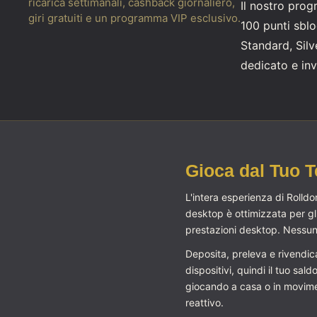
ricarica settimanali, cashback giornaliero,
Il nostro prog
giri gratuiti e un programma VIP esclusivo.
100 punti sblo
Standard, Silv
dedicato e inv
Gioca dal Tuo 
L'intera esperienza di Rolld
desktop è ottimizzata per gl
prestazioni desktop. Nessun 
Deposita, preleva e rivendica
dispositivi, quindi il tuo sa
giocando a casa o in movimen
reattivo.