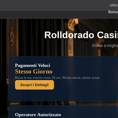
Utili
Bonus
Rolldorado Casi
Gioca a miglia
Pagamenti Veloci
Stesso Giorno
Ritira le tue vincite entro 24 ore. Niente attese, niente scuse.
Scopri i Dettagli
Operatore Autorizzato