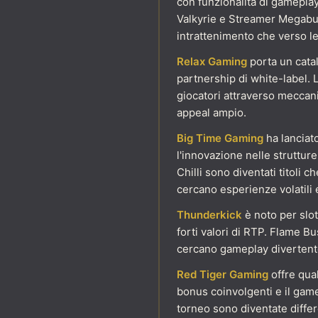
con funzionalità di gameplay
Valkyrie e Streamer Megabuc
intrattenimento che verso le
Relax Gaming
porta un catal
partnership di white-label. La
giocatori attraverso meccani
appeal ampio.
Big Time Gaming
ha lanciat
l'innovazione nelle struttu
Chilli sono diventati titoli 
cercano esperienze volatili e
Thunderkick
è noto per slot 
forti valori di RTP. Flame B
cercano gameplay divertente
Red Tiger Gaming
offre qua
bonus coinvolgenti e il game
torneo sono diventate diffe