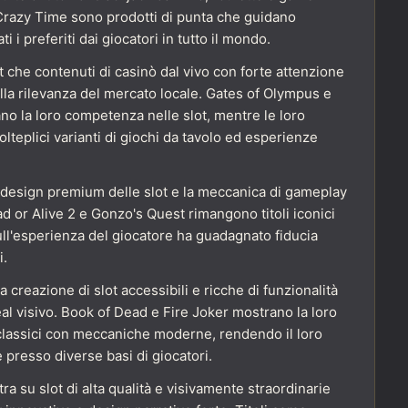
Crazy Time sono prodotti di punta che guidano
 i preferiti dai giocatori in tutto il mondo.
ot che contenuti di casinò dal vivo con forte attenzione
alla rilevanza del mercato locale. Gates of Olympus e
 la loro competenza nelle slot, mentre le loro
lteplici varianti di giochi da tavolo ed esperienze
l design premium delle slot e la meccanica di gameplay
d or Alive 2 e Gonzo's Quest rimangono titoli iconici
sull'esperienza del giocatore ha guadagnato fiducia
i.
a creazione di slot accessibili e ricche di funzionalità
al visivo. Book of Dead e Fire Joker mostrano la loro
classici con meccaniche moderne, rendendo il loro
 presso diverse basi di giocatori.
ra su slot di alta qualità e visivamente straordinarie